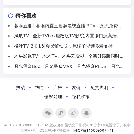
猜你喜欢
暮雨直播 | 暮雨内置直播源电视直播IPTV，永久免费，一
直维护
凤爪TV | 全新TVbox魔改版TV影院,内置接口源高清、流
畅体验
橘汁TV_3.0.1.6|会员解锁版，原橘子视频多端支持
木头影视TV、木木TV、木头云影视 | 全新升级版同时更
新多款多端版本影视APP，兼容安卓4，还有竖屏手机版
月光堡盒Box、月光堡盒MAX、月光堡盒PLUS、月光堡
盒直播3.0，内置宝盒单仓、多仓、直播源，多版本点播
+直播
投稿
帮助
广告
友链
免责声明
侵权处理
隐私政策
© 2023 JUWANHEZI.COM 版权所有 聚玩盒子影视APP分享TV电视盒子、安卓
影视APP、IOS影视APP等软件
闽ICP备14005900号-11