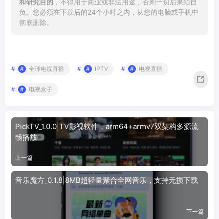
和研究目的
，不得用于商业或非法用途，否则一切后果须自
负。您必须在下载后的24个小时之内，从您的电脑或手机中
彻底删除。
#
全球电视直播
#
IPTV
#
电视直播
#
电视盒子
PickTV_1.0.0|TV影视软件，arm64+armv7双架构多源流
畅播放
上一篇
音乐魔方_0.1.8|8MB超轻量聚合全网音乐，支持无损下载
下一篇