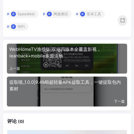
#
Speedtest
#
网速测试
#
安卓工具
#
WiFi
WebHomeTV渔捞版|双端四版本全覆盖影视，
leanback+mobile多源流畅
上一篇
提取喵_1.0.0|9.4MB超轻量APK提取工具，一键提取包内
素材
下一篇
评论
(0)