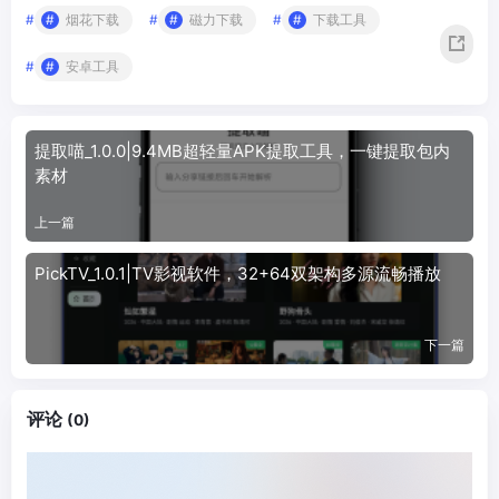
#
烟花下载
#
磁力下载
#
下载工具
#
安卓工具
提取喵_1.0.0|9.4MB超轻量APK提取工具，一键提取包内
素材
上一篇
PickTV_1.0.1|TV影视软件，32+64双架构多源流畅播放
下一篇
评论
(0)