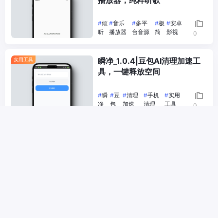
#
倾
#
音乐
#
多平
#
极
#
安卓
听
播放器
台音源
简
影视
0
瞬净_1.0.4|豆包AI清理加速工
实用工具
具，一键释放空间
#
瞬
#
豆
#
清理
#
手机
#
实用
净
包
加速
清理
工具
0
皮皮工具箱_3.2.5|解锁会员全
实用工具
能工具箱，数十种小工具
#
皮皮
#
工
#
解锁
#
实用
#
全
工具箱
具箱
会员
工具
能
0
小云TV_1.0.5|轻量级多线聚合
电视盒子
影视TV，简洁流畅