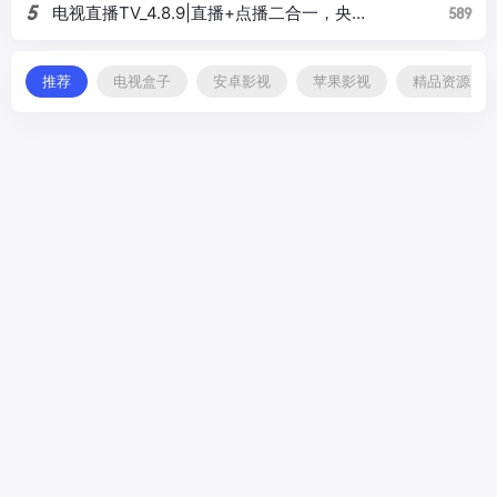
TV+手机互不干扰
5
电视直播TV_4.8.9|直播+点播二合一，央
589
视卫视影视全搞定
推荐
电视盒子
安卓影视
苹果影视
精品资源