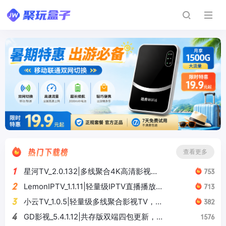
查看更多
1
星河TV_2.0.132|多线聚合4K高清影视
753
TV，海量资源
2
LemonIPTV_1.1.11|轻量级IPTV直播播放
713
器，支持M3U/EPG
3
小云TV_1.0.5|轻量级多线聚合影视TV，简
382
洁流畅
4
GD影视_5.4.1.12|共存版双端四包更新，
1576