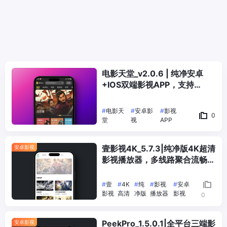
电影天堂_v2.0.6 | 纯净安卓
+IOS双端影视APP，支持
Netflix、短剧、直播，多条4K
#
电影天
#
安卓影
#
影视
0
堂
视
APP
壹影视4K_5.7.3|纯净版4K超清
安卓影视
影视播放器，多线路聚合流畅播
放
#
壹
#
4K
#
纯
#
影视
#
安卓
影视
高清
净版
播放器
影视
0
PeekPro_1.5.0.1|全平台三端影
安卓影视