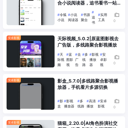
合小说阅读器，追书看书一站搞
定
#
#
令狐
#
小说
#
书源
#
实用
追
小说
阅读器
聚合
工具
0
书
天际视频_5.0.2|原蓝图影视去
安卓影视
广告版，多线路聚合影视播放
#
天
#
蓝
#
去
#
多
#
影视
#
安
际视
图影
广
线
播放
卓影
0
频
视
告
路
器
视
影盒_5.7.0|多线路聚合影视播
安卓影视
放器，手机看片多源切换
#
影
#
影视
#
多
#
高清
#
安卓
盒
播放器
线路
播放
影视
0
猫箱_2.20.0|AI角色扮演社交
安卓影视