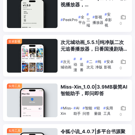
视播放器，
Android+iOS+Windows
#
#
安
#
全
#
影视
#
PeekPro
三
卓影
平台
播放器
0
端
视
次元城动画_5.5.1|纯净版二次
安卓影视
元追番播放器，日番国漫剧场版
聚合
#
#
#
次元
#
二
#
纯
#
安卓
动
追
城动画
次元
净版
影视
0
漫
番
Miss-Xin_1.0.0|3.9MB极简AI
实用工具
智能助手，即问即答
#
Miss-
#
AI
#
智能
#
轻
#
实用
Xin
助手
问答
量级
工具
0
令狐小说_4.0.7|多平台书源聚
实用工具