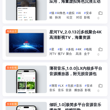
应用，海量虚拟角色沉浸互动
#
猫
#
AI角色
#
虚拟
#
AI
#
安卓
箱
扮演
社交
对话
影视
0
星河TV_2.0.132|多线聚合4K
电视盒子
高清影视TV，海量资源
#
星
#
影
#
多线
#
4K
#
电视
河TV
视TV
聚合
高清
盒子
0
薄荷音乐_1.0.0|LX内核多平台
安卓影视
音源播放器，附无损音源包
#
薄荷
#
LX
#
无损
#
音乐
#
安卓
音乐
音乐
音源
播放器
影视
0
倾听_1.0|极简多平台音源音乐
安卓影视
播放器，纯粹听歌