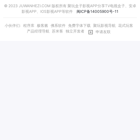
© 2023 JUWANHEZI.COM 版权所有 聚玩盒子影视APP分享TV电视盒子、安卓
影视APP、IOS影视APP等软件
闽ICP备14005900号-11
小伙伴们:
程序库
极客酱
佛系软件
免费字体下载
聚玩影视导航
花式玩客
产品经理导航
苏米客
独立开发者
申请友联