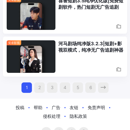
喜番短剧3.5纯净优化版|免费短
剧软件，热门短剧无广告追剧
河马剧场纯净版3.2.3|短剧+影
安卓影视
视双模式，纯净无广告追剧神器
Posts
1
2
3
4
5
6
Navigation
投稿
帮助
广告
友链
免责声明
侵权处理
隐私政策