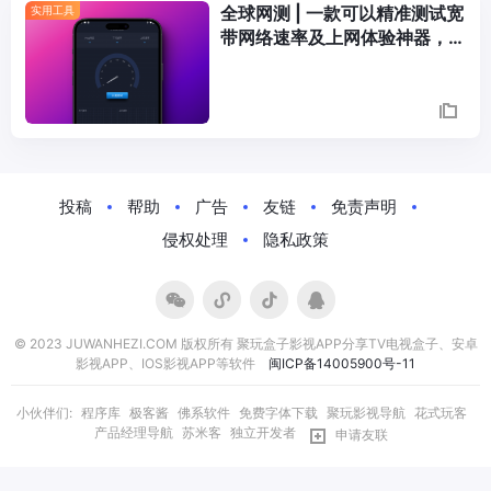
全球网测 | 一款可以精准测试宽
实用工具
带网络速率及上网体验神器，双
端支持中国信通院出品
Posts
Navigation
投稿
帮助
广告
友链
免责声明
侵权处理
隐私政策
© 2023 JUWANHEZI.COM 版权所有 聚玩盒子影视APP分享TV电视盒子、安卓
影视APP、IOS影视APP等软件
闽ICP备14005900号-11
小伙伴们:
程序库
极客酱
佛系软件
免费字体下载
聚玩影视导航
花式玩客
产品经理导航
苏米客
独立开发者
申请友联