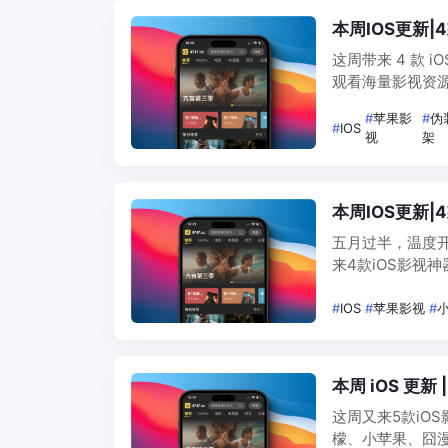
本周IOS更新
这周带来 4 款
观看海量影视资
错，追剧必备！
#
苹果影
#
伪
试试！ 人类胡言
#
IOS
视
架
本周IOS更新
五月过半，温度
来4款iOS影视
式简单，追剧看
架，解锁码已更
#
IOS
#
苹果影视
#
本周 iOS 更
这周又来5款iO
檬、小苹果、囧漫