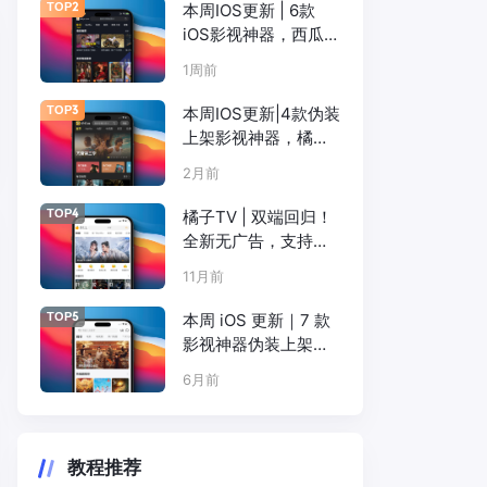
TOP2
本周IOS更新 | 6款
iOS影视神器，西瓜可
可TT粉猪柚子咸鱼全
1周前
上
TOP3
本周IOS更新|4款伪装
上架影视神器，橘子
松子电影天堂可可
2月前
TOP4
橘子TV | 双端回归！
全新无广告，支持
Netflix、短剧、韩剧
11月前
等（ iOS+Android）
TOP5
本周 iOS 更新｜7 款
影视神器伪装上架，
院线大片 / 短剧 / 海
6月前
外资源全覆盖
教程推荐