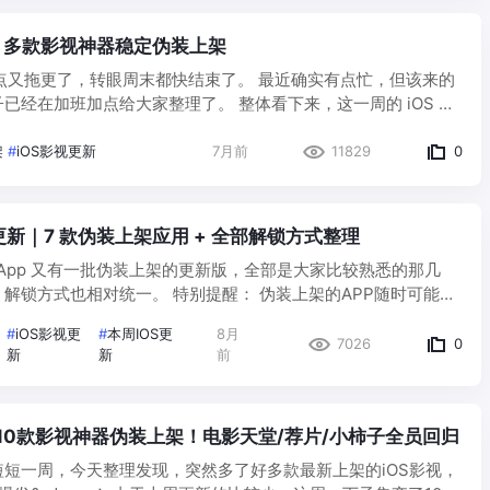
新 | 多款影视神器稳定伪装上架
新差点又拖更了，转眼周末都快结束了。 最近确实有点忙，但该来的
已经在加班加点给大家整理了。 整体看下来，这一周的 iOS 影
了不少。 上周更新偏少，这周直接补齐了一波，不仅有新资源，
架
#
iOS影视更新
7月前
11829
0
视更新｜7 款伪装上架应用 + 全部解锁方式整理
视类 App 又有一批伪装上架的更新版，全部是大家比较熟悉的那几
解锁方式也相对统一。 特别提醒： 伪装上架的APP随时可能被
下载后如果无法变身，尝试切换网络或重启APP。话不多说，直
#
iOS影视更
#
本周IOS更
8月
7026
0
新
新
前
| 10款影视神器伪装上架！电影天堂/荐片/小柿子全员回归
短一周，今天整理发现，突然多了好多款最新上架的iOS影视，