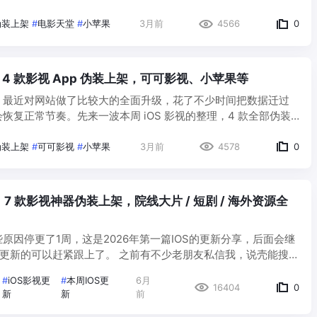
是通过意见反馈输入暗号，操作简单，跟着截图一步一步来就
这批质量…
伪装上架
#
电影天堂
#
小苹果
3月前
4566
0
新 | 4 款影视 App 伪装上架，可可影视、小苹果等
！最近对网站做了比较大的全面升级，花了不少时间把数据迁过
恢复正常节奏。先来一波本周 iOS 影视的整理，4 款全部伪装
Netflix、短剧、院线大片一网打尽。 温馨提醒：因应用特殊，
伪装上架
#
可可影视
#
小苹果
3月前
4578
0
新｜7 款影视神器伪装上架，院线大片 / 短剧 / 海外资源全
原因停更了1周，这是2026年第一篇IOS的更新分享，后面会继
S更新的可以赶紧跟上了。 之前有不少老朋友私信我，说壳能搜
么解锁，这次我把步骤重新走了一遍，全部确认可用，照着点基
#
iOS影视更
#
本周IOS更
6月
闪退…
16404
0
新
新
前