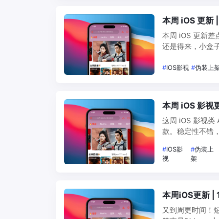
本周 iOS 更
本周 iOS 更
还是得来，小盒子
视更新明显回暖
也有老牌稳定…
#
IOS影视
#
伪装上
本周 iOS 影
这周 iOS 影
款。稳定性不错，
下架，手慢无！
#
IOS影
#
伪装上
接上干货！ …
视
架
本周iOS更新 
又到周更时间！短