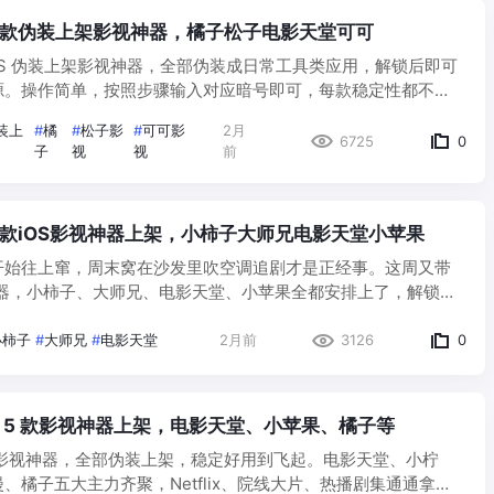
|4款伪装上架影视神器，橘子松子电影天堂可可
 iOS 伪装上架影视神器，全部伪装成日常工具类应用，解锁后即可
源。操作简单，按照步骤输入对应暗号即可，每款稳定性都不
 小盒子说：这周4款都是伪装上架，解锁简单稳定性好，赶紧下载
装上
#
橘
#
松子影
#
可可影
2月
馆…
6725
0
子
视
视
前
|4款iOS影视神器上架，小柿子大师兄电影天堂小苹果
开始往上窜，周末窝在沙发里吹空调追剧才是正经事。这周又带
神器，小柿子、大师兄、电影天堂、小苹果全都安排上了，解锁方
片一网打尽！ 小盒子说：这4款都是老朋友了，换了个新马甲上
新，趁早下…
小柿子
#
大师兄
#
电影天堂
2月前
3126
0
新 | 5 款影视神器上架，电影天堂、小苹果、橘子等
S影视神器，全部伪装上架，稳定好用到飞起。电影天堂、小柠
、橘子五大主力齐聚，Netflix、院线大片、热播剧集通通拿