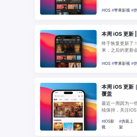
下。解锁方式都
行。 小盒子说：
#
IOS
#
苹果影视
#
本周 iOS 更
终于恢复更新了
来，之后的更新会
上架，稳定好用，
如下载时提示…
#
IOS
#
苹果影视
#
本周 iOS 更
覆盖
最近一周因为一些
续保持，关注IO
到，但不知道怎
#
IOS影
#
伪装上
本不会踩坑。能
视
架