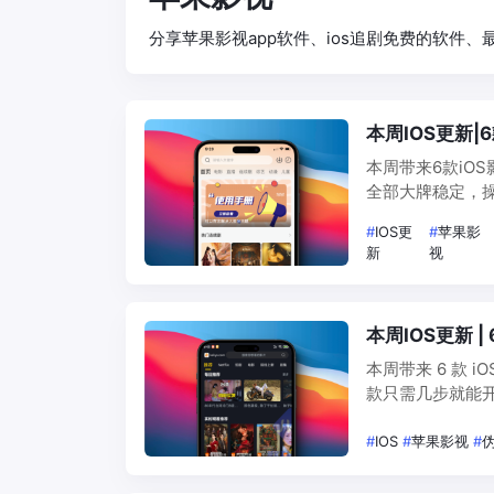
分享苹果影视app软件、ios追剧免费的软件、最新
本周IOS更新
本周带来6款iO
全部大牌稳定，
时提示"App不
#
IOS更
#
苹果影
盒子说：这批i…
新
视
本周IOS更新 
本周带来 6 款
款只需几步就能开
所在国家或地区尚
效，解锁成…
#
IOS
#
苹果影视
#