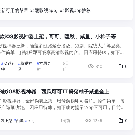
可用的苹果ios端影视app, ios影视app推荐
|6款iOS影视神器上架，可可、暖秋、咸鱼、小柿子等
S影视神器更新，涵盖多线路聚合播放、短剧、院线大片等品类。
操作简单，解锁后即可畅享高清影视内容。 因应用特殊，如下载
可用，目前您所在国家或地区尚不提供此App"，说明已经下架！ 小
#
iOS解
#
影视神
#
本周更
5天
810
0
锁
器
新
前
| 6款iOS影视神器，西瓜可可TT粉猪柚子咸鱼全上
 iOS 影视神器，全部伪装上架，暗号解锁即可看片。操作简单，每
启隐藏功能。 因应用特殊，如下载时提示"App不可用，目前您
不提供此App"，说明已经下架！ 小盒子说：这批暗号亲测有
伪装上架
#
西瓜
#
可可
1周前
1245
0