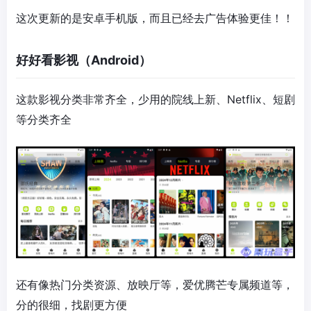
这次更新的是安卓手机版，而且已经去广告体验更佳！！
好好看影视（Android）
这款影视分类非常齐全，少用的院线上新、Netflix、短剧
等分类齐全
还有像热门分类资源、放映厅等，爱优腾芒专属频道等，
分的很细，找剧更方便