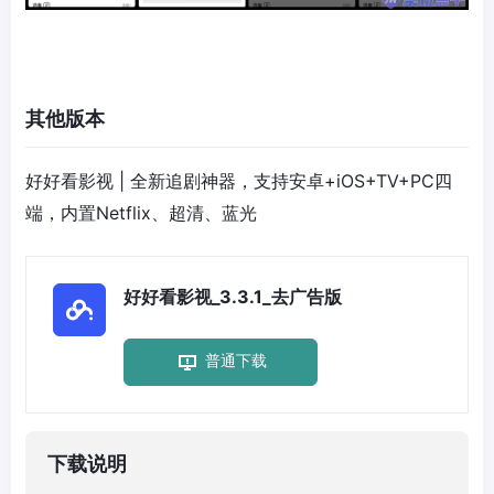
其他版本
好好看影视 | 全新追剧神器，支持安卓+iOS+TV+PC四
端，内置Netflix、超清、蓝光
好好看影视_3.3.1_去广告版
普通下载
下载说明