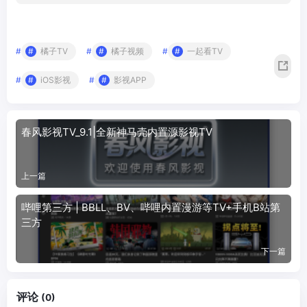
#
橘子TV
#
橘子视频
#
一起看TV
#
iOS影视
#
影视APP
春风影视TV_9.1|全新神马壳内置源影视TV
上一篇
哔哩第三方 | BBLL、BV、哔哩内置漫游等TV+手机B站第
三方
下一篇
评论
(0)