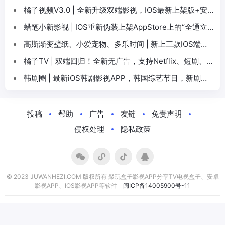
橘子视频V3.0 | 全新升级双端影视，IOS最新上架版+安
卓手机3.0更新
蜡笔小新影视 | IOS重新伪装上架AppStore上的“全通立
体表面”，解锁口令不变，支持安卓、鸿蒙
高斯渐变壁纸、小爱宠物、多乐时间 | 新上三款IOS端苹
果影视APP，支持换源，缓存下载
橘子TV | 双端回归！全新无广告，支持Netflix、短剧、
韩剧等（ iOS+Android）
韩剧圈 | 最新iOS韩剧影视APP，韩国综艺节目，新剧好
剧适配iPhone&iPad
投稿
帮助
广告
友链
免责声明
侵权处理
隐私政策
© 2023 JUWANHEZI.COM 版权所有 聚玩盒子影视APP分享TV电视盒子、安卓
影视APP、IOS影视APP等软件
闽ICP备14005900号-11
小伙伴们:
程序库
极客酱
佛系软件
免费字体下载
聚玩影视导航
花式玩客
产品经理导航
苏米客
独立开发者
申请友联