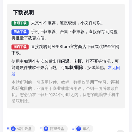
下载说明
大文件不推荐，速度较慢，小文件可以。
普通下载
手机下载推荐、合集下载推荐，直接保存到网盘
网盘下载
再批量下载更方便。
直接跳转到APPStore官方商店下载或跳转至官网
商店下载
下载。
使用中如遇个别安装后出现
闪退、卡顿、打不开
等情况，可
能是硬件或软件兼容问题，可
卸载/删除
，换试其他。
常见问
题
本站所列的一切应用软件、教程、数据仅限
用于学习、评测
和研究目的
，不得用于商业或非法用途，否则一切后果须自
负。您必须在下载后的24个小时之内，从您的电脑或手机中
彻底删除。
#
蜗牛云盘
#
阿里云盘
#
车机