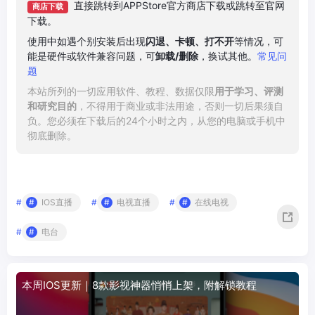
直接跳转到APPStore官方商店下载或跳转至官网
商店下载
下载。
使用中如遇个别安装后出现
闪退、卡顿、打不开
等情况，可
能是硬件或软件兼容问题，可
卸载/删除
，换试其他。
常见问
题
本站所列的一切应用软件、教程、数据仅限
用于学习、评测
和研究目的
，不得用于商业或非法用途，否则一切后果须自
负。您必须在下载后的24个小时之内，从您的电脑或手机中
彻底删除。
#
IOS直播
#
电视直播
#
在线电视
#
电台
本周IOS更新｜8款影视神器悄悄上架，附解锁教程