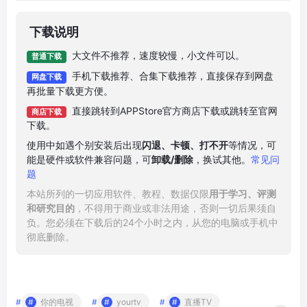
下载说明
大文件不推荐，速度较慢，小文件可以。
普通下载
手机下载推荐、合集下载推荐，直接保存到网盘
网盘下载
再批量下载更方便。
直接跳转到APPStore官方商店下载或跳转至官网
商店下载
下载。
使用中如遇个别安装后出现
闪退、卡顿、打不开
等情况，可
能是硬件或软件兼容问题，可
卸载/删除
，换试其他。
常见问
题
本站所列的一切应用软件、教程、数据仅限
用于学习、评测
和研究目的
，不得用于商业或非法用途，否则一切后果须自
负。您必须在下载后的24个小时之内，从您的电脑或手机中
彻底删除。
#
你的电视
#
yourtv
#
直播TV