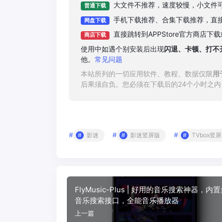
大文件不推荐，速度较慢，小文件
普通下载
手机下载推荐、合集下载推荐，直
网盘下载
直接跳转到APPStore官方商店
商店下载
使用中如遇个别安装后出现
闪退、卡顿、打不
他。
常见问题
本站所列的一切应用软件、教程、数据仅限
用
后果须自负。您必须在下载后的24个小时之
#
#
#
影迷
影迷竖屏版
TVbox竖
FlyMusic-Plus | 好用的音乐搜索神器，内
音乐搜索接口，全能音乐播放器
上一篇