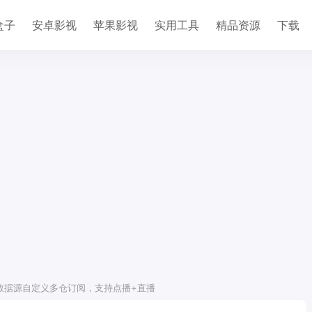
盒子
安卓影视
苹果影视
实用工具
精品资源
下载
ox通用数据源自定义多仓订阅，支持点播+直播