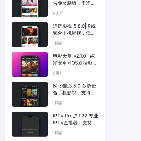
告免奖励版，干净看
片白嫖VIP画质
6天前
追忆影视_5.8.0|多线
聚合手机影视，低调
好用的追剧利器
1周前
电影天堂_v2.1.0 | 纯
净安卓+IOS双端影视
APP，支持Netflix、
6月前
短剧、直播，多条4K
网飞猫_3.5.0|多源聚
合手机影视，支持投
屏+离线下载
1周前
IPTV Pro_9.1.22|专业
IPTV直播器，支持
M3U/EPG多协议解析
1周前