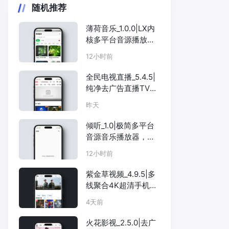
随机推荐
薄荷音乐_1.0.0|LX内
核多平台音源播放
器，附无损音源包
12小时前
全民电视直播_5.4.5|
纯净去广告直播TV，
三版本合集央视卫视
昨天
全覆盖
倾听_1.0|极简多平台
音源音乐播放器，纯
粹听歌
12小时前
紫金草视频_4.9.5|多
线聚合4K超清手机影
视，投屏下载全支持
4天前
火花影视_2.5.0|去广