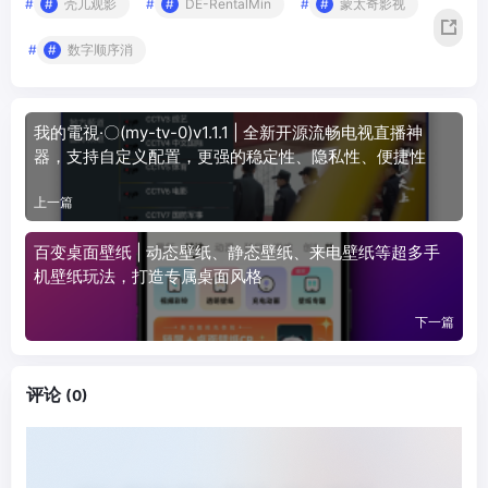
#
壳儿观影
#
DE-RentalMin
#
蒙太奇影视
#
数字顺序消
我的電視·〇(my-tv-0)v1.1.1 | 全新开源流畅电视直播神
器，支持自定义配置，更强的稳定性、隐私性、便捷性
上一篇
百变桌面壁纸 | 动态壁纸、静态壁纸、来电壁纸等超多手
机壁纸玩法，打造专属桌面风格
下一篇
评论
(0)