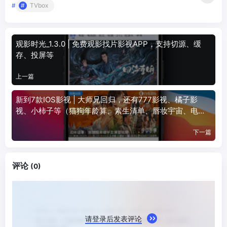
#
TVbox
观影时光_1.3.0 | 免费观影找片影视APP，支持切源、缓
存、投屏等
上一篇
新到7款IOS影视 | 大师兄回归，还有777影视、橘子影
视、小柿子等（猫狗年龄算、素生清单、唇妆宇宙、电容
桥智算）
下一篇
评论
(0)
请登录后发表评论