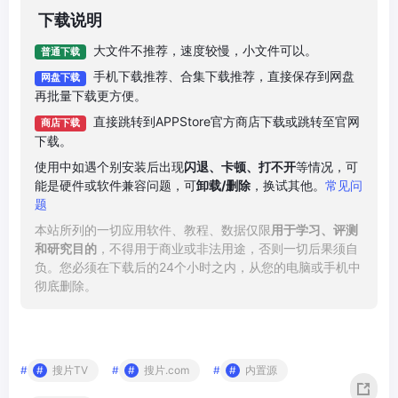
下载说明
大文件不推荐，速度较慢，小文件可以。
普通下载
手机下载推荐、合集下载推荐，直接保存到网盘
网盘下载
再批量下载更方便。
直接跳转到APPStore官方商店下载或跳转至官网
商店下载
下载。
使用中如遇个别安装后出现
闪退、卡顿、打不开
等情况，可
能是硬件或软件兼容问题，可
卸载/删除
，换试其他。
常见问
题
本站所列的一切应用软件、教程、数据仅限
用于学习、评测
和研究目的
，不得用于商业或非法用途，否则一切后果须自
负。您必须在下载后的24个小时之内，从您的电脑或手机中
彻底删除。
#
搜片TV
#
搜片.com
#
内置源