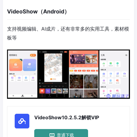
VideoShow（Android）
支持视频编辑、AI成片，还有非常多的实用工具，素材模
板等
VideoShow10.2.5.2解锁VIP
普通下载