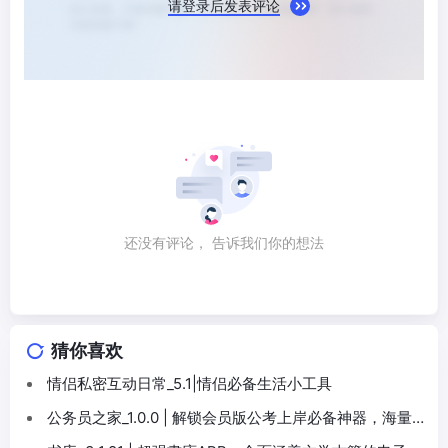
请登录后发表评论
还没有评论， 告诉我们你的想法
猜你喜欢
情侣私密互动日常_5.1|情侣必备生活小工具
公务员之家_1.0.0 | 解锁会员版公考上岸必备神器，海量
公务员事业单位考试题库