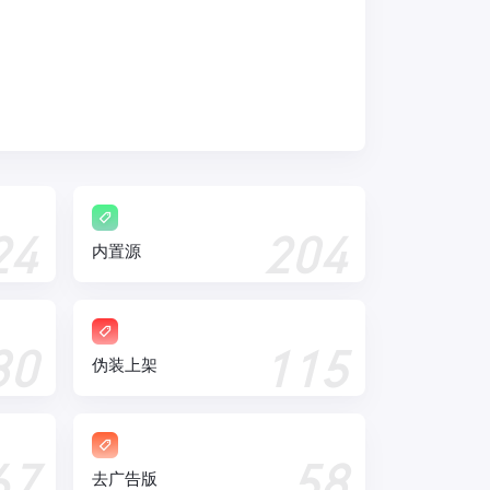
24
204
内置源
80
115
伪装上架
67
58
去广告版