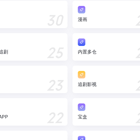
30
漫画
25
追剧
内置多仓
23
追剧影视
22
APP
宝盒