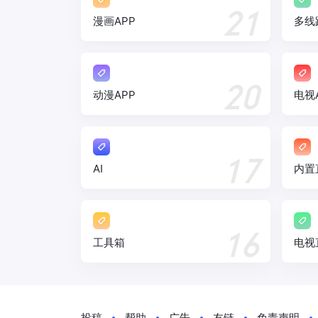
21
漫画APP
多线
20
动漫APP
电视
17
AI
内置
16
工具箱
电视
投稿
帮助
广告
友链
免责声明