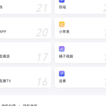
21
路
双端
20
APP
小苹果
17
直播源
橘子视频
16
直播TV
追番
侵权处理
隐私政策