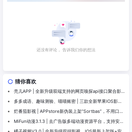
还没有评论， 告诉我们你的想法
猜你喜欢
壳儿APP | 全新升级双端支持的网页嗅探api接口聚合影
视神器，同时支持影视订阅+小说书源
多多成语、趣味测验、喵喵账密 | 三款全新苹果IOS影视
APP上架，无需解锁多线路蓝光追剧
烂番茄影视 | APPstore新伪装上架“Sortbas”，不用口令
解锁
MiFun动漫3.1.3 | 去广告版多端动漫资源平台，支持安
卓、IOS、WEB在线看动漫
橘子视频V3.0 | 全新升级双端影视，IOS最新上架版+安