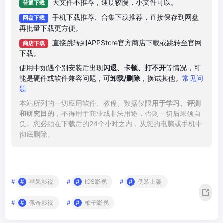
大文件不推荐，速度较慢，小文件可以。
普通下载
手机下载推荐、合集下载推荐，直接保存到网盘
网盘下载
再批量下载更方便。
直接跳转到APPStore官方商店下载或跳转至官网
商店下载
下载。
使用中如遇个别安装后出现
闪退、卡顿、打不开
等情况，可
能是硬件或软件兼容问题，可
卸载/删除
，换试其他。
常见问
题
本站所列的一切应用软件、教程、数据仅限
用于学习、评测
和研究目的
，不得用于商业或非法用途，否则一切后果须自
负。您必须在下载后的24个小时之内，从您的电脑或手机中
彻底删除。
#
苹果影视
#
IOS影视
#
伪装上架
#
佩奇影视
#
柚子影视