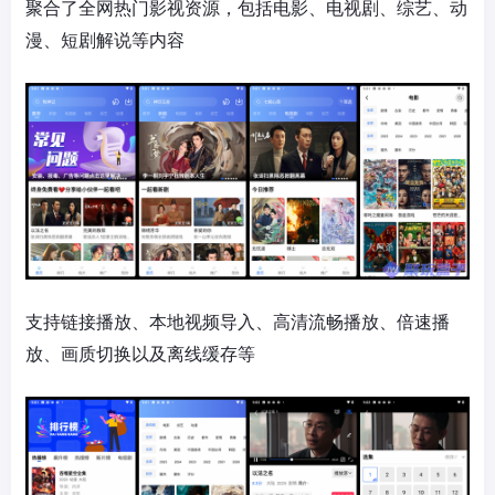
聚合了全网热门影视资源，包括电影、电视剧、综艺、动
漫、短剧解说等内容
支持链接播放、本地视频导入、高清流畅播放、倍速播
放、画质切换以及离线缓存等