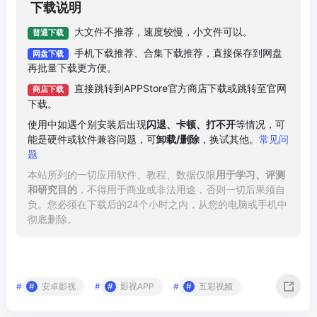
下载说明
大文件不推荐，速度较慢，小文件可以。
普通下载
手机下载推荐、合集下载推荐，直接保存到网盘
网盘下载
再批量下载更方便。
直接跳转到APPStore官方商店下载或跳转至官网
商店下载
下载。
使用中如遇个别安装后出现
闪退、卡顿、打不开
等情况，可
能是硬件或软件兼容问题，可
卸载/删除
，换试其他。
常见问
题
本站所列的一切应用软件、教程、数据仅限
用于学习、评测
和研究目的
，不得用于商业或非法用途，否则一切后果须自
负。您必须在下载后的24个小时之内，从您的电脑或手机中
彻底删除。
#
安卓影视
#
影视APP
#
五彩视频