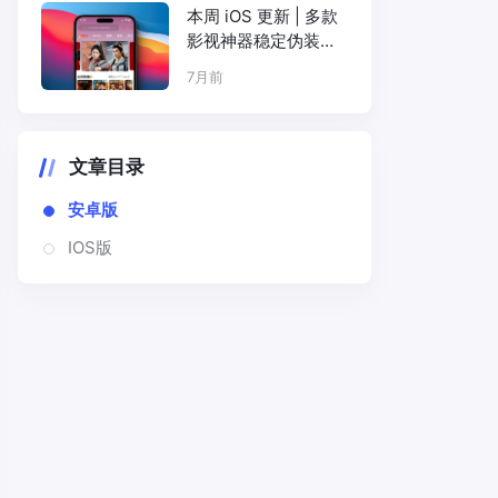
本周 iOS 更新 | 多款
影视神器稳定伪装上
架
7月前
文章目录
安卓版
IOS版