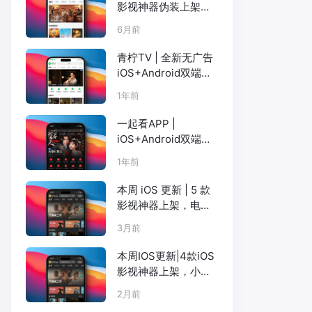
影视神器伪装上架，
院线大片 / 短剧 / 海
6月前
外资源全覆盖
青柠TV | 全新无广告
iOS+Android双端影
视（已更新至橘子
1年前
TV）
一起看APP |
iOS+Android双端更
新，注册观影流畅高
1年前
清画质，海量奈飞、
短剧、吃瓜榜
本周 iOS 更新 | 5 款
影视神器上架，电影
天堂、小苹果、橘子
3月前
等
本周IOS更新|4款iOS
影视神器上架，小柿
子大师兄电影天堂小
2月前
苹果