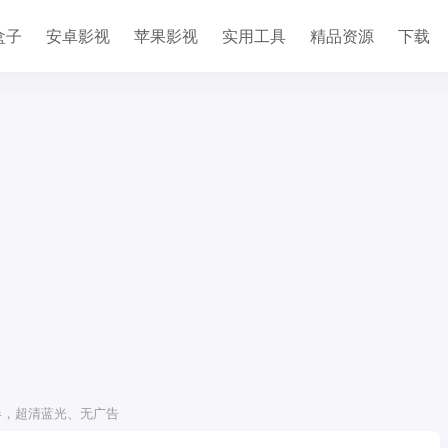
盒子
安卓影视
苹果影视
实用工具
精品资源
下载
利器，超清蓝光、无广告