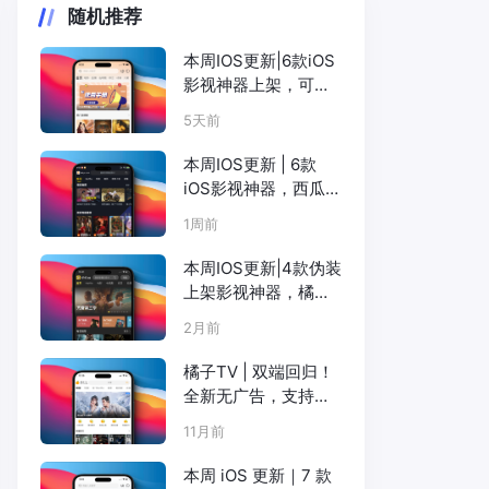
随机推荐
本周IOS更新|6款iOS
影视神器上架，可
可、暖秋、咸鱼、小
5天前
柿子等
本周IOS更新 | 6款
iOS影视神器，西瓜可
可TT粉猪柚子咸鱼全
1周前
上
本周IOS更新|4款伪装
上架影视神器，橘子
松子电影天堂可可
2月前
橘子TV | 双端回归！
全新无广告，支持
Netflix、短剧、韩剧
11月前
等（ iOS+Android）
本周 iOS 更新｜7 款