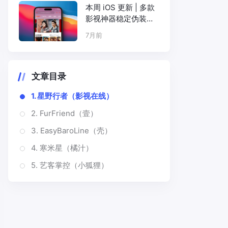
本周 iOS 更新 | 多款
影视神器稳定伪装上
架
7月前
文章目录
1. 星野行者（影视在线）
2. FurFriend（壹）
3. EasyBaroLine（壳）
4. 寒米星（橘汁）
5. 艺客掌控（小狐狸）