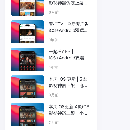
影视神器伪装上架，
院线大片 / 短剧 / 海
6月前
外资源全覆盖
青柠TV | 全新无广告
iOS+Android双端影
视（已更新至橘子
1年前
TV）
一起看APP |
iOS+Android双端更
新，注册观影流畅高
1年前
清画质，海量奈飞、
短剧、吃瓜榜
本周 iOS 更新 | 5 款
影视神器上架，电影
天堂、小苹果、橘子
3月前
等
本周IOS更新|4款iOS
影视神器上架，小柿
子大师兄电影天堂小
2月前
苹果