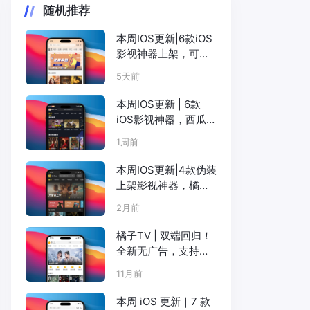
随机推荐
本周IOS更新|6款iOS
影视神器上架，可
可、暖秋、咸鱼、小
5天前
柿子等
本周IOS更新 | 6款
iOS影视神器，西瓜可
可TT粉猪柚子咸鱼全
1周前
上
本周IOS更新|4款伪装
上架影视神器，橘子
松子电影天堂可可
2月前
橘子TV | 双端回归！
全新无广告，支持
Netflix、短剧、韩剧
11月前
等（ iOS+Android）
本周 iOS 更新｜7 款