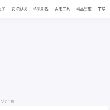
盒子
安卓影视
苹果影视
实用工具
精品资源
下载
架，稳定可用