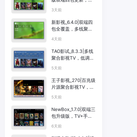
TV+手机互不干扰
3天前
新影视_6.4.0|双端四
包全覆盖，多线聚合
TV+手机
4天前
TAO影试_8.3.3|多线
聚合影视TV，低调务
实的追剧之选
5天前
王子影视_270|百兆级
片源聚合影视TV，海
量资源解码强
5天前
NewBox_1.7.0|双端三
包升级版，TV+手机
多线聚合影视
6天前