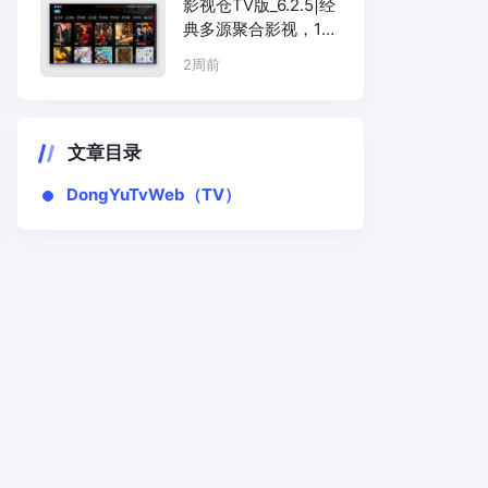
影视仓TV版_6.2.5|经
典多源聚合影视，16
线程搜索+Exo硬解
2周前
文章目录
DongYuTvWeb（TV）