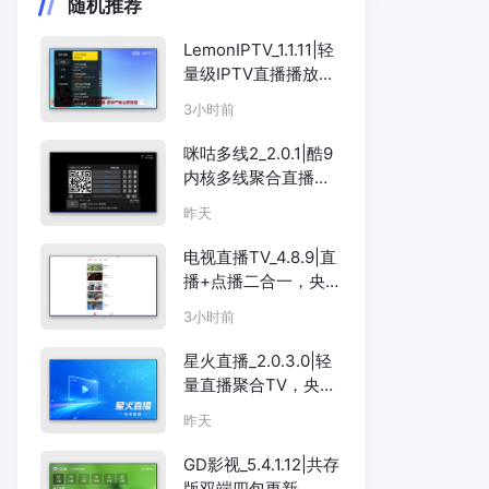
随机推荐
LemonIPTV_1.1.11|轻
量级IPTV直播播放
器，支持M3U/EPG
3小时前
咪咕多线2_2.0.1|酷9
内核多线聚合直播
TV，央视卫视一搜即
昨天
看
电视直播TV_4.8.9|直
播+点播二合一，央视
卫视影视全搞定
3小时前
星火直播_2.0.3.0|轻
量直播聚合TV，央视
卫视全覆盖
昨天
GD影视_5.4.1.12|共存
版双端四包更新，