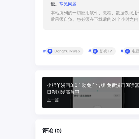
他。
常见问题
本站所列的一切应用软件、教程、数据仅限
用
后果须自负。您必须在下载后的24个小时之
#
#
#
DongYuTvWeb
影视TV
电
小肥羊漫画3.0自动免广告版|免费漫画阅读
日漫国漫高兼容
上一篇
评论
(0)