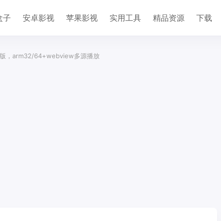
盒子
安卓影视
苹果影视
实用工具
精品资源
下载
架构版，arm32/64+webview多源播放