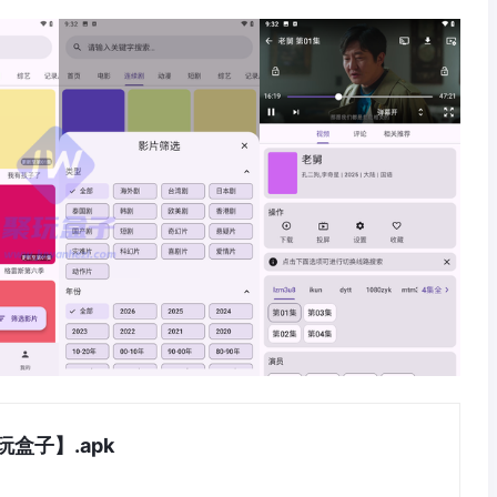
聚玩盒子】.apk