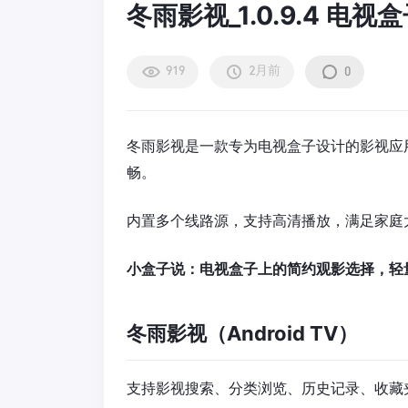
冬雨影视_1.0.9.4 电
919
2月前
0
冬雨影视是一款专为电视盒子设计的影视应
畅。
内置多个线路源，支持高清播放，满足家庭大屏
小盒子说：电视盒子上的简约观影选择，轻
冬雨影视（Android TV）
支持影视搜索、分类浏览、历史记录、收藏