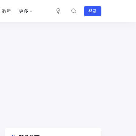
教程
更多
登录