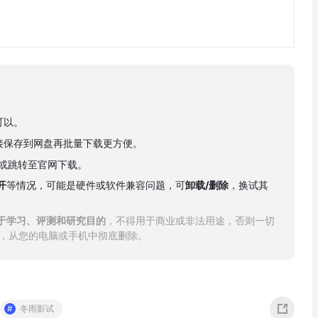
可以。
接保存到网盘再批量下载更方便。
下载或跳转至官网下载。
开
等情况，可能是硬件或软件兼容问题，可
卸载/删除
，换试其
于学习、评测和研究目的
，不得用于商业或非法用途，否则一切
内，从您的电脑或手机中彻底删除。
冬雨影试