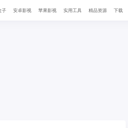
盒子
安卓影视
苹果影视
实用工具
精品资源
下载