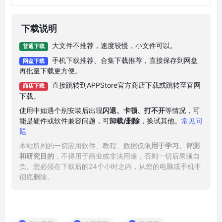
下载说明
大文件不推荐，速度较慢，小文件可以。
普通下载
手机下载推荐、合集下载推荐，直接保存到网盘
网盘下载
再批量下载更方便。
直接跳转到APPStore官方商店下载或跳转至官网
商店下载
下载。
使用中如遇个别安装后出现
闪退、卡顿、打不开
等情况，可
能是硬件或软件兼容问题，可
卸载/删除
，换试其他。
常见问
题
本站所列的一切应用软件、教程、数据仅限
用于学习、评测
和研究目的
，不得用于商业或非法用途，否则一切后果须自
负。您必须在下载后的24个小时之内，从您的电脑或手机中
彻底删除。