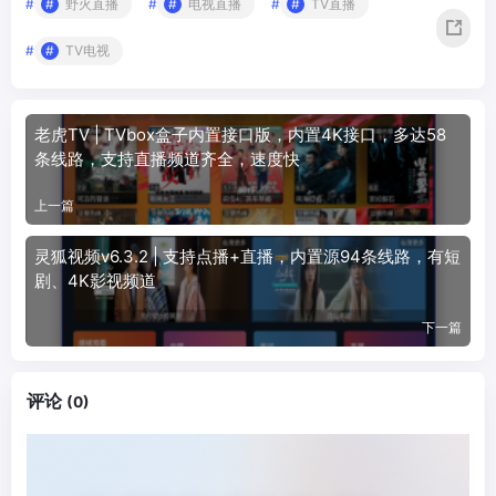
#
野火直播
#
电视直播
#
TV直播
#
TV电视
老虎TV | TVbox盒子内置接口版，内置4K接口，多达58
条线路，支持直播频道齐全，速度快
上一篇
灵狐视频v6.3.2 | 支持点播+直播，内置源94条线路，有短
剧、4K影视频道
下一篇
评论
(0)