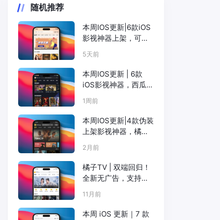
随机推荐
本周IOS更新|6款iOS
影视神器上架，可
可、暖秋、咸鱼、小
5天前
柿子等
本周IOS更新 | 6款
iOS影视神器，西瓜可
可TT粉猪柚子咸鱼全
1周前
上
本周IOS更新|4款伪装
上架影视神器，橘子
松子电影天堂可可
2月前
橘子TV | 双端回归！
全新无广告，支持
Netflix、短剧、韩剧
11月前
等（ iOS+Android）
本周 iOS 更新｜7 款