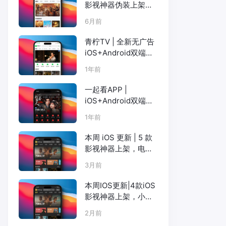
影视神器伪装上架，
院线大片 / 短剧 / 海
6月前
外资源全覆盖
青柠TV | 全新无广告
iOS+Android双端影
视（已更新至橘子
1年前
TV）
一起看APP |
iOS+Android双端更
新，注册观影流畅高
1年前
清画质，海量奈飞、
短剧、吃瓜榜
本周 iOS 更新 | 5 款
影视神器上架，电影
天堂、小苹果、橘子
3月前
等
本周IOS更新|4款iOS
影视神器上架，小柿
子大师兄电影天堂小
2月前
苹果