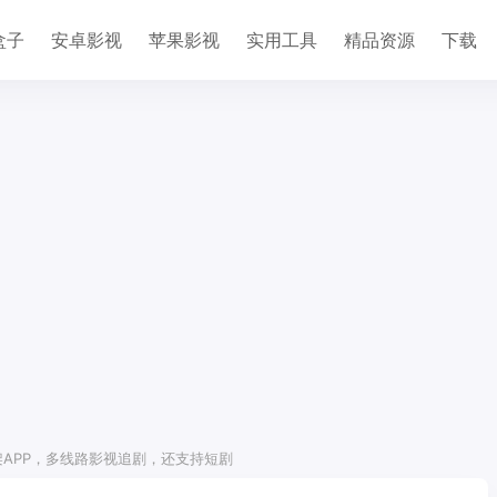
盒子
安卓影视
苹果影视
实用工具
精品资源
下载
上架APP，多线路影视追剧，还支持短剧