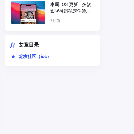
本周 iOS 更新 | 多款
影视神器稳定伪装上
架
7月前
文章目录
绽放社区（ios）