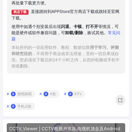
再批量下载更方便。
直接跳转到APPStore官方商店下载或跳转至官网
商店下载
下载。
使用中如遇个别安装后出现
闪退、卡顿、打不开
等情况，可
能是硬件或软件兼容问题，可
卸载/删除
，换试其他。
常见问
题
本站所列的一切应用软件、教程、数据仅限
用于学习、评测
和研究目的
，不得用于商业或非法用途，否则一切后果须自
负。您必须在下载后的24个小时之内，从您的电脑或手机中
彻底删除。
#
想唱就唱
#
K歌
#
KTV
#
手机点歌
CCTV_Viewer | CCTV电视浏览器,电视机顶盒及Android