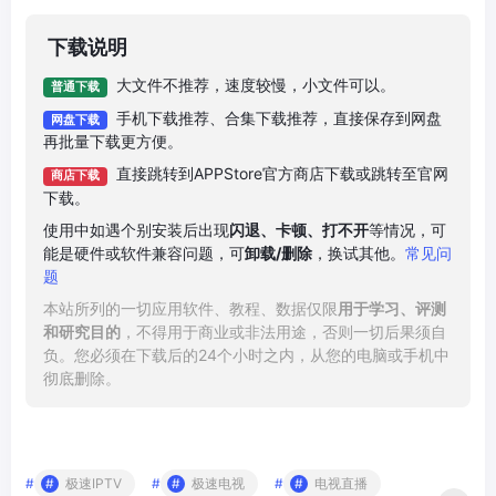
下载说明
大文件不推荐，速度较慢，小文件可以。
普通下载
手机下载推荐、合集下载推荐，直接保存到网盘
网盘下载
再批量下载更方便。
直接跳转到APPStore官方商店下载或跳转至官网
商店下载
下载。
使用中如遇个别安装后出现
闪退、卡顿、打不开
等情况，可
能是硬件或软件兼容问题，可
卸载/删除
，换试其他。
常见问
题
本站所列的一切应用软件、教程、数据仅限
用于学习、评测
和研究目的
，不得用于商业或非法用途，否则一切后果须自
负。您必须在下载后的24个小时之内，从您的电脑或手机中
彻底删除。
#
极速IPTV
#
极速电视
#
电视直播