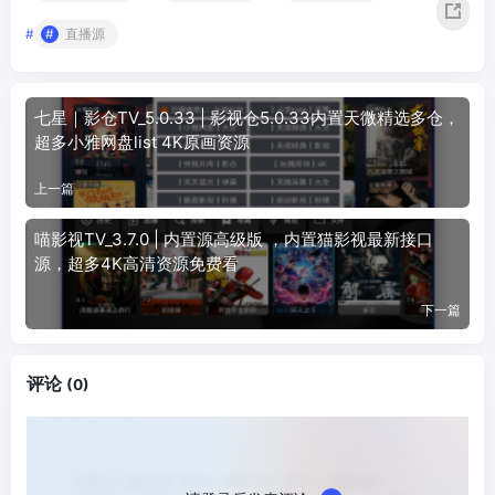
#
直播源
七星｜影仓TV_5.0.33 | 影视仓5.0.33内置天微精选多仓，
超多小雅网盘list 4K原画资源
上一篇
喵影视TV_3.7.0 | 内置源高级版 ，内置猫影视最新接口
源，超多4K高清资源免费看
下一篇
评论
(0)