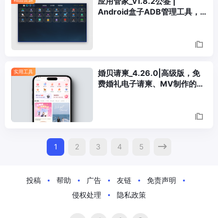
应用管家_v1.8.2公签 |
Android盒子ADB管理工具，
公益免费
婚贝请柬_4.26.0|高级版，免
实用工具
费婚礼电子请柬、MV制作的工
具
Posts
1
2
3
4
5
Navigation
投稿
帮助
广告
友链
免责声明
侵权处理
隐私政策