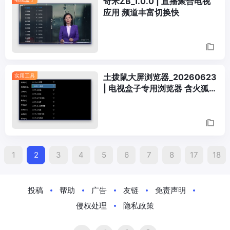
奇米ZB_1.0.0 | 直播聚合电视
应用 频道丰富切换快
土拨鼠大屏浏览器_20260623
实用工具
| 电视盒子专用浏览器 含火狐内
核版
ts
1
2
3
4
5
6
7
8
17
18
igation
投稿
帮助
广告
友链
免责声明
侵权处理
隐私政策