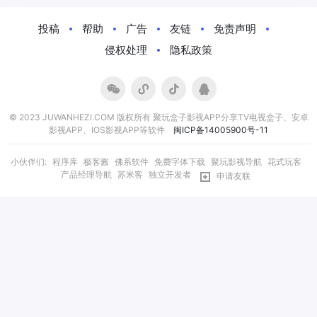
Posts
Navigation
投稿
帮助
广告
友链
免责声明
侵权处理
隐私政策
© 2023 JUWANHEZI.COM 版权所有 聚玩盒子影视APP分享TV电视盒子、安卓
影视APP、IOS影视APP等软件
闽ICP备14005900号-11
小伙伴们:
程序库
极客酱
佛系软件
免费字体下载
聚玩影视导航
花式玩客
产品经理导航
苏米客
独立开发者
申请友联