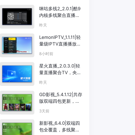
咪咕多线2_2.0.1|酷9
内核多线聚合直播
TV，央视卫视一搜即
昨天
看
LemonIPTV_1.1.11|轻
量级IPTV直播播放
器，支持M3U/EPG
8小时前
星火直播_2.0.3.0|轻
量直播聚合TV，央视
卫视全覆盖
昨天
GD影视_5.4.1.12|共存
版双端四包更新，
TV+手机互不干扰
3天前
新影视_6.4.0|双端四
包全覆盖，多线聚合