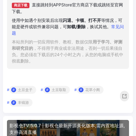
直接跳转到APPStore官方商店下载或跳转至官网
商店下载
下载。
使用中如遇个别安装后出现
闪退、卡顿、打不开
等情况，可
能是硬件或软件兼容问题，可
卸载/删除
，换试其他。
常见问
题
本站所列的一切应用软件、教程、数据仅限
用于学习、评测
和研究目的
，不得用于商业或非法用途，否则一切后果须自
负。您必须在下载后的24个小时之内，从您的电脑或手机中
彻底删除。
#
土豆盒子
#
土豆取取
#
花草小阁
#
丰镐游
影视仓TV 5.0.7 | 影视仓最新开源美化版本,需内置地址源,
支持高清直播