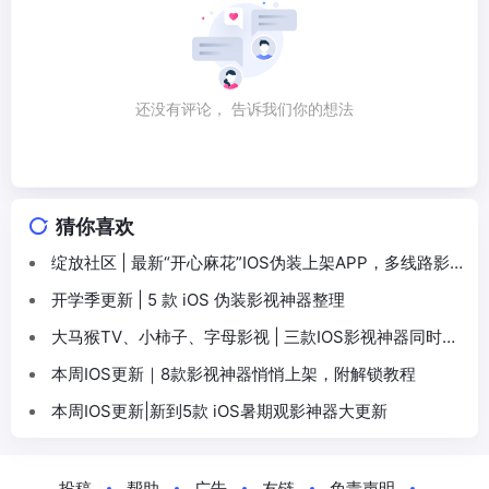
还没有评论， 告诉我们你的想法
猜你喜欢
绽放社区 | 最新“开心麻花”IOS伪装上架APP，多线路影
视追剧，还支持短剧
开学季更新 | 5 款 iOS 伪装影视神器整理
大马猴TV、小柿子、字母影视 | 三款IOS影视神器同时上
架，暗金热词释义、击败敌人、嗖嗖快腿赶紧收藏
本周IOS更新｜8款影视神器悄悄上架，附解锁教程
本周IOS更新|新到5款 iOS暑期观影神器大更新
投稿
帮助
广告
友链
免责声明