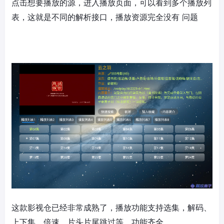
点击想要播放的源，进入播放页面，可以看到多个播放列
表，这就是不同的解析接口，播放资源完全没有 问题
这款影视仓已经非常成熟了，播放功能支持选集，解码、
上下集、倍速、片头片尾跳过等，功能齐全