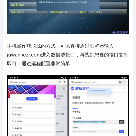
手机操作获取源的方式，可以直接通过浏览器输入
juwanhezi.com进入数据源接口，再找到想要的接口复制
即可，通过远程配置非常简单