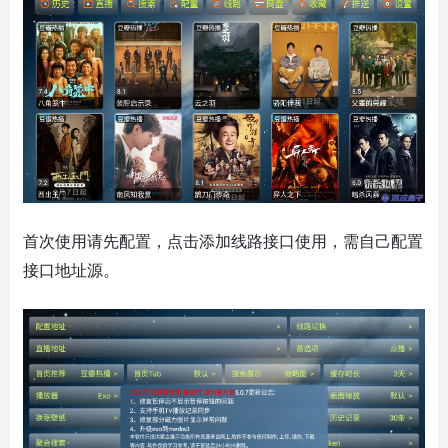
首次使用请先配置，点击添加线路接口使用，需自己配置
接口地址源。