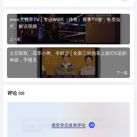
wwe大视界TV | 专业WWE（摔角）赛事TV版，各类短
片、解说视频
上一篇
土豆取取、花草小阁、丰镐游 | 全新三款伪装上架IOS追剧
神器，手慢无
下一篇
评论
(0)
请登录后发表评论