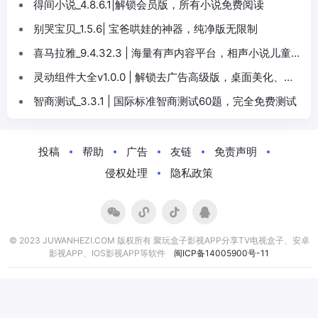
得间小说_4.8.6.1|解锁会员版，所有小说免费阅读
别哭宝贝_1.5.6| 宝爸哄娃的神器，纯净版无限制
喜马拉雅_9.4.32.3 | 海量有声内容平台，相声小说儿童节
目全都有
灵动组件大全v1.0.0 | 解锁去广告高级版，桌面美化、图
片编辑及多功能小组件
智商测试_3.3.1 | 国际标准智商测试60题，完全免费测试
投稿
帮助
广告
友链
免责声明
侵权处理
隐私政策
© 2023 JUWANHEZI.COM 版权所有 聚玩盒子影视APP分享TV电视盒子、安卓
影视APP、IOS影视APP等软件
闽ICP备14005900号-11
小伙伴们:
程序库
极客酱
佛系软件
免费字体下载
聚玩影视导航
花式玩客
产品经理导航
苏米客
独立开发者
申请友联