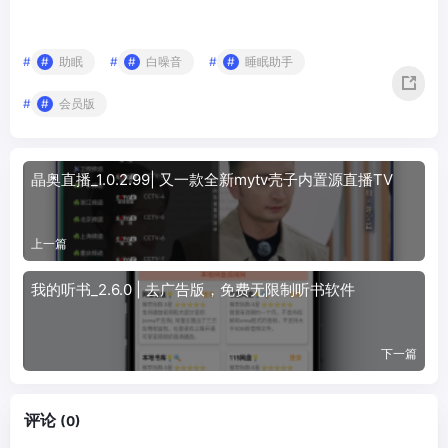
#
助眠
#
白噪音
#
睡眠助手
#
会员版
晶奥直播_1.0.2.99| 又一款全新mytv壳子内置源直播TV
上一篇
我的听书_2.6.0 | 去广告版，免费无限制听书软件
下一篇
评论
(0)