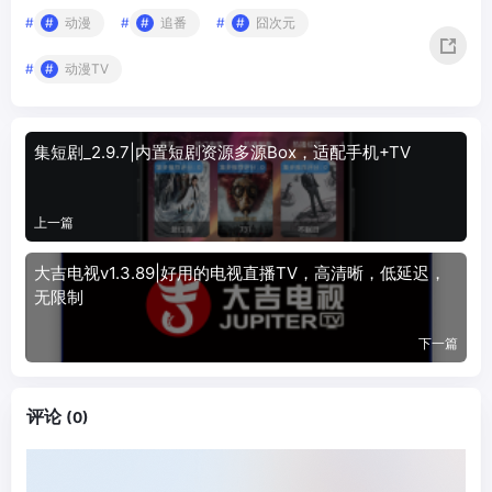
#
动漫
#
追番
#
囧次元
#
动漫TV
集短剧_2.9.7|内置短剧资源多源Box，适配手机+TV
上一篇
大吉电视v1.3.89|好用的电视直播TV，高清晰，低延迟，
无限制
下一篇
评论
(0)