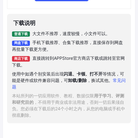
下载说明
大文件不推荐，速度较慢，小文件可以。
普通下载
手机下载推荐、合集下载推荐，直接保存到网盘
网盘下载
再批量下载更方便。
直接跳转到APPStore官方商店下载或跳转至官网
商店下载
下载。
使用中如遇个别安装后出现
闪退、卡顿、打不开
等情况，可
能是硬件或软件兼容问题，可
卸载/删除
，换试其他。
常见问
题
本站所列的一切应用软件、教程、数据仅限
用于学习、评测
和研究目的
，不得用于商业或非法用途，否则一切后果须自
负。您必须在下载后的24个小时之内，从您的电脑或手机中
彻底删除。