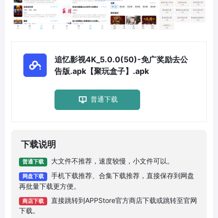
追忆影视4K_5.0.0(50)-免广奖励去公
告版.apk【聚玩盒子】.apk
普通下载
下载说明
大文件不推荐，速度较慢，小文件可以。
普通下载
手机下载推荐、合集下载推荐，直接保存到网盘
网盘下载
再批量下载更方便。
直接跳转到APPStore官方商店下载或跳转至官网
商店下载
下载。