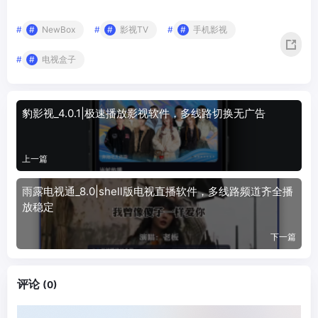
#
NewBox
#
影视TV
#
手机影视
#
电视盒子
豹影视_4.0.1|极速播放影视软件，多线路切换无广告
上一篇
雨露电视通_8.0|shell版电视直播软件，多线路频道齐全播
放稳定
下一篇
评论
(0)