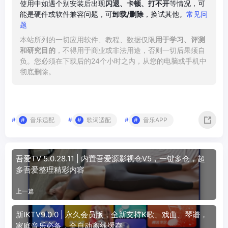
使用中如遇个别安装后出现
闪退、卡顿、打不开
等情况，可
能是硬件或软件兼容问题，可
卸载/删除
，换试其他。
常见问
题
本站所列的一切应用软件、教程、数据仅限
用于学习、评测
和研究目的
，不得用于商业或非法用途，否则一切后果须自
负。您必须在下载后的24个小时之内，从您的电脑或手机中
彻底删除。
#
音乐适配
#
歌词适配
#
音乐APP
吾爱TV 5.0.28.11 | 内置吾爱源影视仓V5，一键多仓，超
多吾爱整理精彩内容
上一篇
新IKTV9.0.0 | 永久会员版，全新支持K歌、戏曲、琴谱，
家庭音乐必备，全自动离线缓存