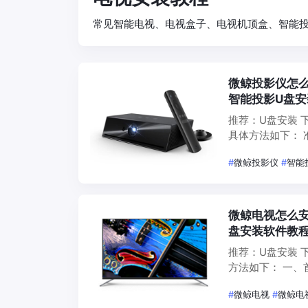
常见智能电视、电视盒子、电视机顶盒、智能
微鲸投影仪怎么
智能投影U盘
推荐：U盘安装
具体方法如下： 准备工作：微鲸智能投影、U盘、电脑 一、首先打开微鲸智能投
影主页，选择设置—安
#
微鲸投影仪
#
智能
好…
微鲸电视怎么安
盘安装软件教
推荐：U盘安装 
方法如下： 一、首先打开微鲸电视主页选择设置&mdash;通用，进入后选择安
全，将【安装未
#
微鲸电视
#
微鲸电
到U盘； …