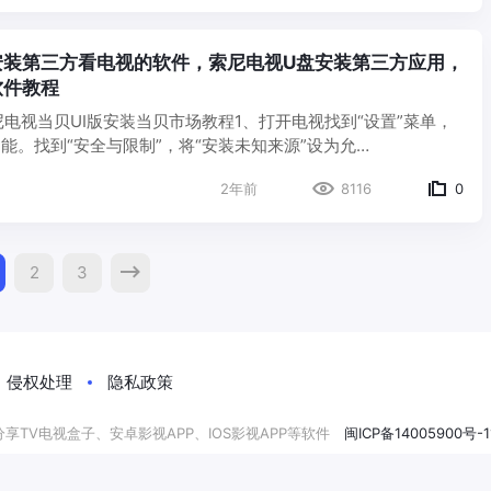
安装第三方看电视的软件，索尼电视U盘安装第三方应用，
软件教程
尼电视当贝UI版安装当贝市场教程1、打开电视找到“设置”菜单，
功能。找到“安全与限制”，将“安装未知来源”设为允…
2年前
8116
0
sts
2
3
vigation
侵权处理
隐私政策
APP分享TV电视盒子、安卓影视APP、IOS影视APP等软件
闽ICP备14005900号-1
影视导航
花式玩客
产品经理导航
苏米客
独立开发者