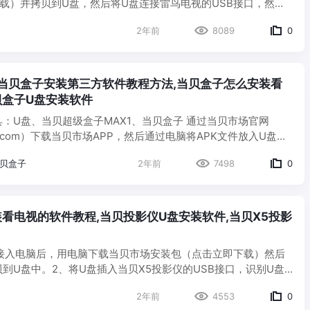
下载）并拷贝到U盘，然后将U盘连接雷鸟电视的USB接口，然后
打开应用主页，找到【电视卫士】； 二、打开电视卫士，选择【应…
2年前
8089
0
 当贝盒子安装第三方软件教程方法,当贝盒子怎么安装看
贝盒子U盘安装软件
具：U盘、当贝超级盒子MAX1、当贝盒子 通过当贝市场官网
bei.com）下载当贝市场APP，然后通过电脑将APK文件放入U盘
中，将U盘插入当贝超级盒子MAX1，识别U盘后安装当贝市场即可。 …
贝盒子
2年前
7498
0
看电视的软件教程,当贝投影仪U盘安装软件,当贝X5投影
盘接入电脑后，用电脑下载当贝市场安装包（点击立即下载）然后
到U盘中。2、将U盘插入当贝X5投影仪的USB接口，识别U盘
、选择“当贝市场”安装包，进行安装即可当贝市场安装…
2年前
4553
0