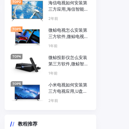
装方法
TOP2
海信电视如何安装第
三方应用,海信智能电
视，海信盒子安装软
2年前
件教程
TOP3
微鲸电视怎么安装第
三方软件,微鲸电视怎
么安装看电视软件,微
1年前
鲸电视U盘安装软件
教程
TOP4
微鲸投影仪怎么安装
第三方软件,微鲸智能
投影怎么安装看电视
1年前
软件,微鲸智能投影U
盘安装软件教程
TOP5
小米电视如何安装第
三方电视应用,U盘安
装方法,免U盘安装方
2年前
法,小米电视助手安装
教程推荐