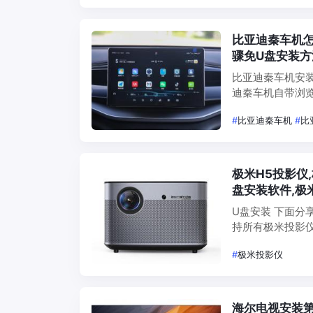
比亚迪秦车机
骤免U盘安装方
比亚迪秦车机安
迪秦车机自带浏
法一：免U盘安装
#
比亚迪秦车机
#
比
【KKLLQ】（夸
极米H5投影仪
盘安装软件,极
U盘安装 下面分
持所有极米投影
如下： 1、准备
#
极米投影仪
面，2、…
海尔电视安装