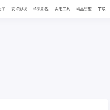
盒子
安卓影视
苹果影视
实用工具
精品资源
下载