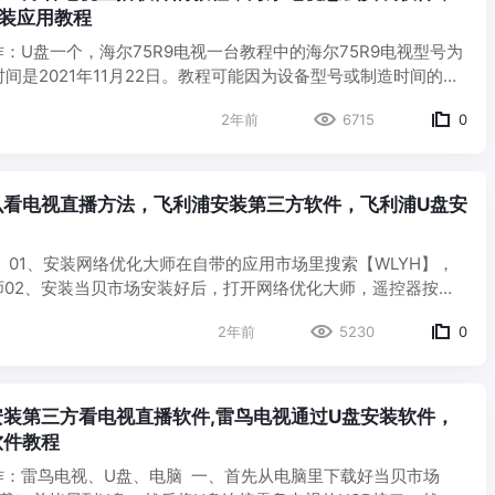
安装应用教程
作：U盘一个，海尔75R9电视一台教程中的海尔75R9电视型号为
造时间是2021年11月22日。教程可能因为设备型号或制造时间的不
、下载当贝市场安装包百度搜索当贝市场，进入官网，下…
2年前
6715
0
么看电视直播方法，飞利浦安装第三方软件，飞利浦U盘安
师02、安装当贝市场安装好后，打开网络优化大师，遥控器按
，会自动下载当贝市场等待下载完成会自动弹出下一步，此时会
2年前
5230
0
…
装第三方看电视直播软件,雷鸟电视通过U盘安装软件，
软件教程
、U盘、电脑 一、首先从电脑里下载好当贝市场