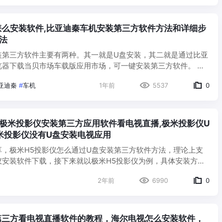
怎么安装软件,比亚迪秦车机安装第三方软件方法和详细步
法
装第三方软件主要有两种。其一就是U盘安装，其二就是通过比亚
览器下载当贝市场车载版应用市场，可一键安装第三方软件。 方
 1.1打开比亚迪自带的【BYD市场】，而后在其中搜索
亚迪秦
#
车机
1年前
5537
0
克浏览器…
,极米投影仪安装第三方应用软件看电视直播,极米投影仪U
米投影仪没有U盘安装电视应用
享，极米H5投影仪怎么通过U盘安装第三方软件方法，理论上支
仪安装软件下载，接下来就以极米H5投影仪为例，具体安装方法
一个U盘连接电脑，并访问当贝市场官网，下载安装包到U盘里
2年前
6990
0
第三方看电视直播软件的教程，海尔电视怎么安装软件，