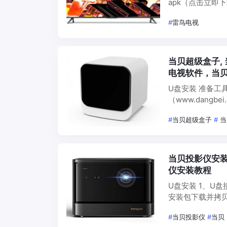
apk（点击立即
#
雷鸟电视
当贝超级盒子,
电视软件，当
U盘安装 准备工
（www.dang
#
当贝超级盒子
#
当
当贝投影仪安装
仪安装教程
U盘安装 1、U
安装包下载并拷贝
后，打开U盘 3
#
当贝投影仪
#
当贝