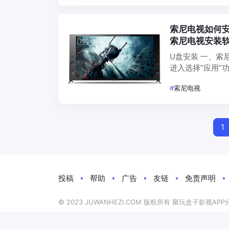
索尼电视如何
索尼电视安装
U盘安装 一、索
进入选择“应用”
#
索尼电视
Po
1
Na
投稿
帮助
广告
友链
免责声明
© 2023 JUWANHEZI.COM 版权所有 聚玩盒子影视
小伙伴们:
程序库
极客酱
佛系软件
免费字体下载
聚玩