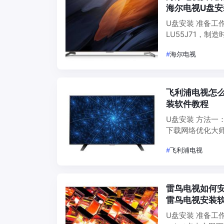
海尔电视U盘
U盘安装 准备工
LU55J71，制
同有所差异。 1
#
海尔电视
飞利浦电视怎
装软件教程
U盘安装 方法一： 01、安装网络优化大师在自带的应用市场里搜索【WLYH】，
下载网络优化大
【左右左右下】
#
飞利浦电视
提示禁止安装未
雷鸟电视如何安
雷鸟电视安装
U盘安装 准备工作：雷鸟电视