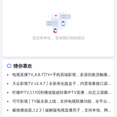
还没有评论， 告诉我们你的想法
猜你喜欢
电视直播TV_4.8.7|TV+手机双端影视，多源切换流畅播
放
大众影视TV v2.4.7 | 全新美化版盒子，内置海量接口源
爬虫，点播+直播
柠檬IPTV_1.1.10|秒播放版超轻量IPTV直播，自定义源频
道齐全
可可影视 | TV版全新上线，支持电视联播功能，全平台覆
盖支持TV、Android、ios、windows、web，无广告无
极致播放器_1.2.3 | 破解版电视直播壳子，支持本地、网
限制
络等线路导入频道订阅