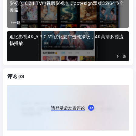
影视仓_6.2.1|TV电视版影视仓，opt+sign双版32/64位全
覆盖
上一篇
追忆影视4K_5.3.0|V2优化去广告纯净版，4K高清多源流
畅播放
下一篇
评论
(0)
请登录后发表评论